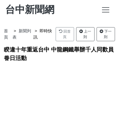
台中新聞網
首
新聞列
即時快
回首
上一
下一
頁
則
則
頁
表
訊
睽違十年重返台中 中龍鋼鐵舉辦千人同歡員
眷日活動