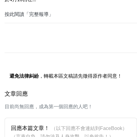
按此閱讀「完整報導」
避免法律糾紛
，轉載本區文稿請先徵得原作者同意！
文章回應
目前尚無回應，成為第一個回應的人吧！
回應本篇文章！
（以下回應不會連結到FaceBook）
（言責自負，請勿涉及人身攻擊，以免挨告！）