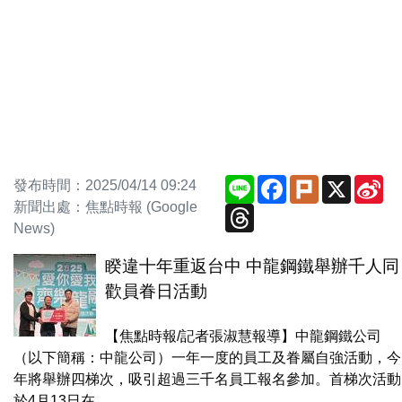
Line
Facebook
Plurk
X
Si
發布時間：2025/04/14 09:24
We
新聞出處：焦點時報 (Google
Threads
News)
睽違十年重返台中 中龍鋼鐵舉辦千人同
歡員眷日活動
【焦點時報/記者張淑慧報導】中龍鋼鐵公司
（以下簡稱：中龍公司）一年一度的員工及眷屬自強活動，今
年將舉辦四梯次，吸引超過三千名員工報名參加。首梯次活動
於4月13日在...