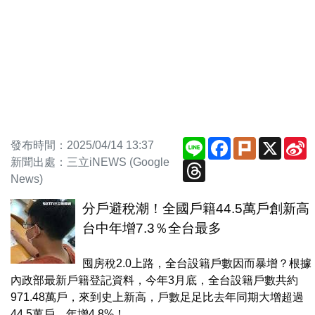
Line
Facebook
Plurk
X
S
發布時間：2025/04/14 13:37
W
新聞出處：三立iNEWS (Google
Threads
News)
分戶避稅潮！全國戶籍44.5萬戶創新高
台中年增7.3％全台最多
囤房稅2.0上路，全台設籍戶數因而暴增？根據
內政部最新戶籍登記資料，今年3月底，全台設籍戶數共約
971.48萬戶，來到史上新高，戶數足足比去年同期大增超過
44.5萬戶，年增4.8%！