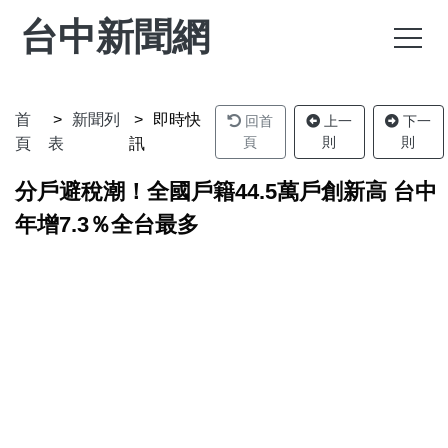
台中新聞網
首
新聞列
即時快
回首
上一
下一
頁
則
則
頁
表
訊
分戶避稅潮！全國戶籍44.5萬戶創新高 台中
年增7.3％全台最多