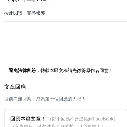
按此閱讀「完整報導」
避免法律糾紛
，轉載本區文稿請先徵得原作者同意！
文章回應
目前尚無回應，成為第一個回應的人吧！
回應本篇文章！
（以下回應不會連結到FaceBook）
（言責自負，請勿涉及人身攻擊，以免挨告！）