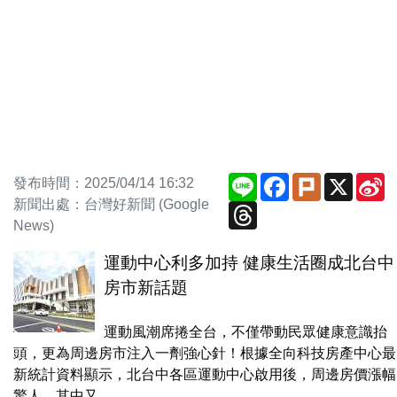
Line
Facebook
Plurk
X
S
發布時間：2025/04/14 16:32
W
新聞出處：台灣好新聞 (Google
Threads
News)
運動中心利多加持 健康生活圈成北台中
房市新話題
運動風潮席捲全台，不僅帶動民眾健康意識抬
頭，更為周邊房市注入一劑強心針！根據全向科技房產中心最
新統計資料顯示，北台中各區運動中心啟用後，周邊房價漲幅
驚人，其中又...