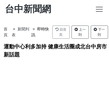
台中新聞網
首
新聞列
即時快
回首
上一
下一
頁
則
則
頁
表
訊
運動中心利多加持 健康生活圈成北台中房市
新話題