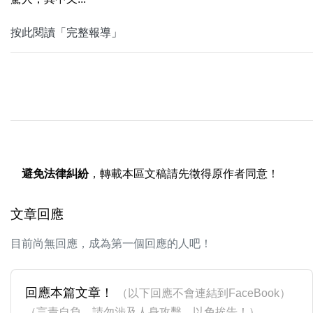
按此閱讀「完整報導」
避免法律糾紛
，轉載本區文稿請先徵得原作者同意！
文章回應
目前尚無回應，成為第一個回應的人吧！
回應本篇文章！
（以下回應不會連結到FaceBook）
（言責自負，請勿涉及人身攻擊，以免挨告！）