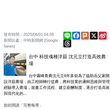
Line
Facebook
Plurk
X
S
發布時間：2025/06/01 04:38
W
新聞出處：中時新聞網 (Google
Threads
News)
台中 科技魂種洋菇 沈元立打造高效農
場
台中霧峰青農沈元立6年多前為了協助岳父家開
設洋菇農場，由工程師轉行從農，將科技業的邏輯思維與管理
經驗導入農場，規畫工作流程、建立薪酬制度，逐步打造高效
與現代化的...
按此閱讀「完整報導」