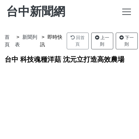
台中新聞網
首
新聞列
即時快
回首
上一
下一
頁
則
則
頁
表
訊
台中 科技魂種洋菇 沈元立打造高效農場