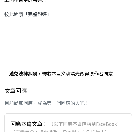
按此閱讀「完整報導」
避免法律糾紛
，轉載本區文稿請先徵得原作者同意！
文章回應
目前尚無回應，成為第一個回應的人吧！
回應本篇文章！
（以下回應不會連結到FaceBook）
（言責自負，請勿涉及人身攻擊，以免挨告！）