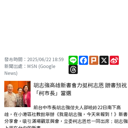
Line
Facebook
Plurk
X
Sin
發布時間：2025/06/22 18:59
Wei
新聞出處：MSN (Google
Threads
News)
胡志強高雄新書會力挺柯志恩 贈書預祝
「柯市長」當選
前台中市長胡志強偕夫人邵曉鈴22日南下高
雄，在小港區社教館舉辦《我是胡志強，今天來報到！》新書
分享會，吸引滿場觀眾與會，立委柯志恩也一同出席；胡志強
上周在台中的新書...