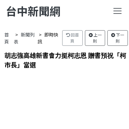
台中新聞網
首
新聞列
即時快
回首
上一
下一
頁
表
訊
頁
則
則
胡志強高雄新書會力挺柯志恩 贈書預祝「柯
市長」當選