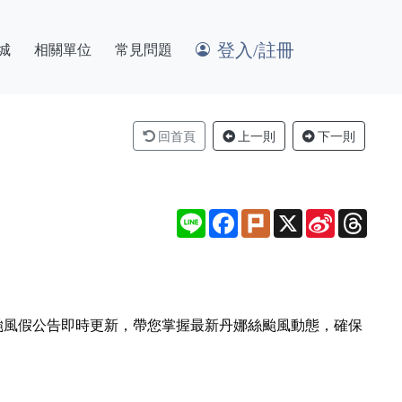
登入/註冊
城
相關單位
常見問題
回首頁
上一則
下一則
Line
Facebook
Plurk
X
Sina
Thre
Weibo
颱風假公告即時更新，帶您掌握最新丹娜絲颱風動態，確保