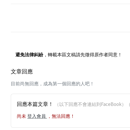
避免法律糾紛
，轉載本區文稿請先徵得原作者同意！
文章回應
目前尚無回應，成為第一個回應的人吧！
回應本篇文章！
（以下回應不會連結到FaceBoo
尚未
登入會員
，無法回應！