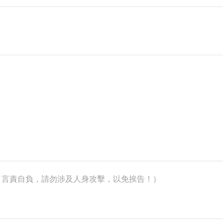
k）（言責自負，請勿涉及人身攻擊，以免挨告！）