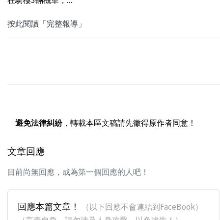
按此閱讀「完整報導」
避免法律糾紛
，轉載本區文稿請先徵得原作者同意！
文章回應
目前尚無回應，成為第一個回應的人吧！
回應本篇文章！
（以下回應不會連結到FaceBook）
（言責自負，請勿涉及人身攻擊，以免挨告！）