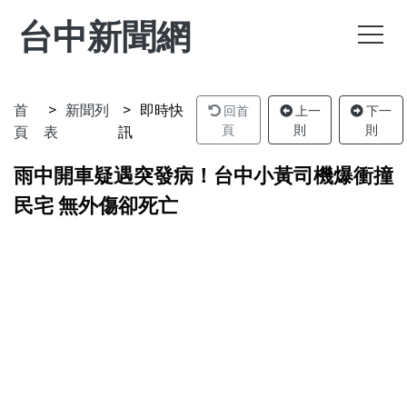
台中新聞網
首
新聞列
即時快
回首
上一
下一
頁
表
訊
頁
則
則
雨中開車疑遇突發病！台中小黃司機爆衝撞
民宅 無外傷卻死亡