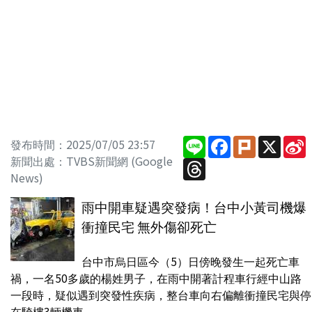
Line
Facebook
Plurk
X
S
發布時間：2025/07/05 23:57
新聞出處：TVBS新聞網 (Google
Threads
News)
雨中開車疑遇突發病！台中小黃司機爆
衝撞民宅 無外傷卻死亡
台中市烏日區今（5）日傍晚發生一起死亡車
禍，一名50多歲的楊姓男子，在雨中開著計程車行經中山路
一段時，疑似遇到突發性疾病，整台車向右偏離衝撞民宅與停
在騎樓3輛機車，...