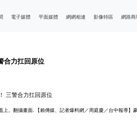
聞
電子媒體
平面媒體
網網相連
影像特區
網路商
警合力扛回原位
！ 三警合力扛回原位
蓋上。翻攝畫面. 【賴傳媒、記者爆料網／周庭慶／台中報導】