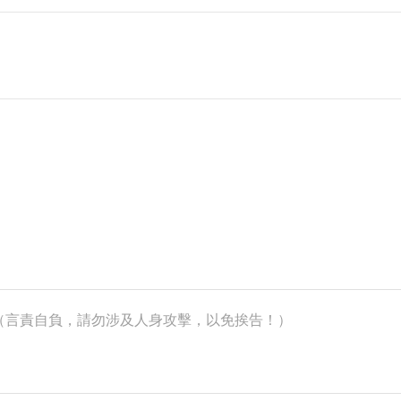
k）（言責自負，請勿涉及人身攻擊，以免挨告！）