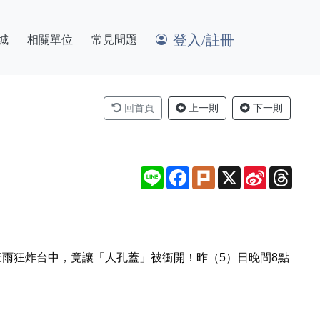
登入/註冊
城
相關單位
常見問題
回首頁
上一則
下一則
Line
Facebook
Plurk
X
Sina
Thre
Weibo
豪雨狂炸台中，竟讓「人孔蓋」被衝開！昨（5）日晚間8點