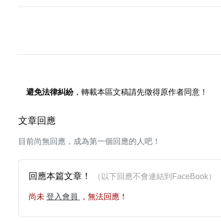
避免法律糾紛
，轉載本區文稿請先徵得原作者同意！
文章回應
目前尚無回應，成為第一個回應的人吧！
回應本篇文章！
（以下回應不會連結到FaceBoo
尚未
登入會員
，無法回應！