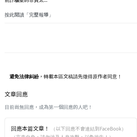
按此閱讀「完整報導」
避免法律糾紛
，轉載本區文稿請先徵得原作者同意！
文章回應
目前尚無回應，成為第一個回應的人吧！
回應本篇文章！
（以下回應不會連結到FaceBook）
（言責自負，請勿涉及人身攻擊，以免挨告！）