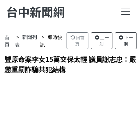
台中新聞網
首
新聞列
即時快
回首
上一
下一
頁
表
訊
頁
則
則
豐原命案李女15萬交保太輕 議員謝志忠：嚴
懲重罰詐騙共犯結構