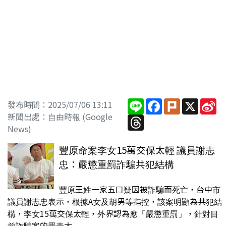
Line
Facebook
Plurk
X
Si
發布時間：2025/07/06 13:11
W
新聞出處：自由時報 (Google
Threads
News)
豐原命案李女15萬交保太輕 議員謝志
忠：嚴懲重罰詐騙共犯結構
豐原王姓一家五口疑因被詐騙而死亡，台中市
議員謝志忠表示，根據A女及胡男等指控，該案明顯為共犯結
構，李女15萬交保太輕，外界認為應「嚴懲重罰」，針對目
前詐騙案的罪責太...