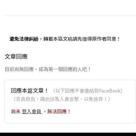
避免法律糾紛
，轉載本區文稿請先徵得原作者同意！
文章回應
目前尚無回應，成為第一個回應的人吧！
回應本篇文章！
（以下回應不會連結到FaceBook）
（言責自負，請勿涉及人身攻擊，以免挨告！）
尚未
登入會員
，無法回應！