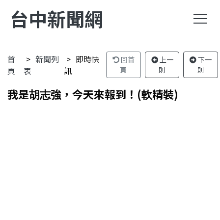
台中新聞網
首
新聞列
即時快
回首
上一
下一
頁
表
訊
頁
則
則
我是胡志強，今天來報到！(軟精裝)