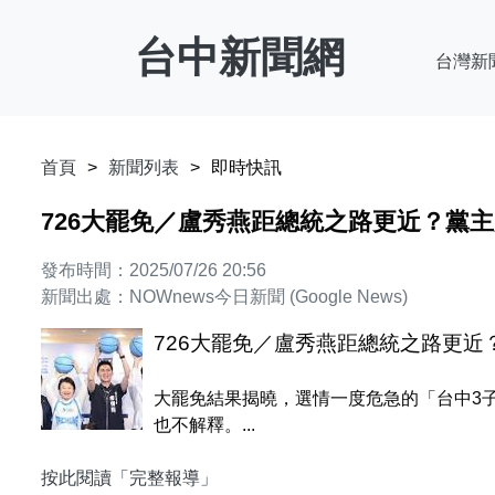
台中新聞網
台灣新
首頁
新聞列表
即時快訊
726大罷免／盧秀燕距總統之路更近？黨主
發布時間：2025/07/26 20:56
新聞出處：NOWnews今日新聞 (Google News)
726大罷免／盧秀燕距總統之路更近
大罷免結果揭曉，選情一度危急的「台中3
也不解釋。...
按此閱讀「完整報導」