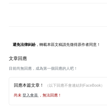
避免法律糾紛
，轉載本區文稿請先徵得原作者同意！
文章回應
目前尚無回應，成為第一個回應的人吧！
回應本篇文章！
（以下回應不會連結到FaceBoo
尚未
登入會員
，無法回應！