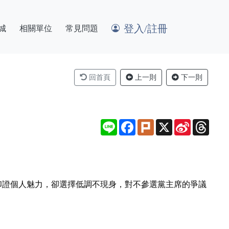
登入/註冊
城
相關單位
常見問題
回首頁
上一則
下一則
Line
Facebook
Plurk
X
Sina
Thre
Weibo
印證個人魅力，卻選擇低調不現身，對不參選黨主席的爭議