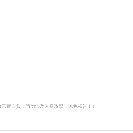
k）（言責自負，請勿涉及人身攻擊，以免挨告！）