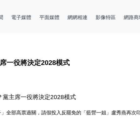
聞
電子媒體
平面媒體
網網相連
影像特區
網路商
席一役將決定2028模式
？黨主席一役將決定2028模式
子」全部高票過關，請假投入反罷免的「藍營一姐」盧秀燕再次