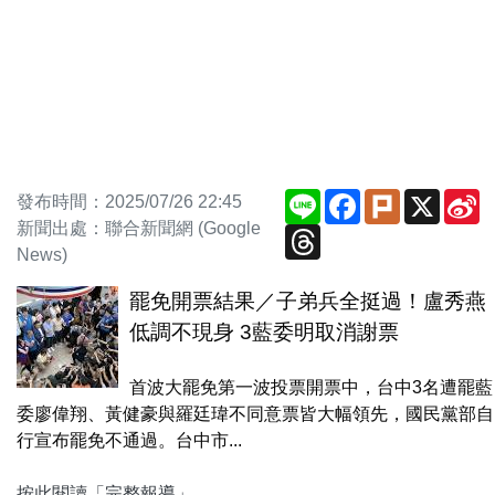
Line
Facebook
Plurk
X
S
發布時間：2025/07/26 22:45
W
新聞出處：聯合新聞網 (Google
Threads
News)
罷免開票結果／子弟兵全挺過！盧秀燕
低調不現身 3藍委明取消謝票
首波大罷免第一波投票開票中，台中3名遭罷藍
委廖偉翔、黃健豪與羅廷瑋不同意票皆大幅領先，國民黨部自
行宣布罷免不通過。台中市...
按此閱讀「完整報導」