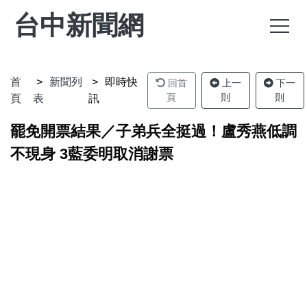
台中新聞網
首
新聞列
即時快
回首
上一
下一
頁
則
則
頁
表
訊
罷免開票結果／子弟兵全挺過！盧秀燕低調
不現身 3藍委明取消謝票