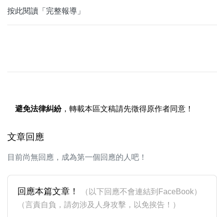
按此閱讀「完整報導」
避免法律糾紛
，轉載本區文稿請先徵得原作者同意！
文章回應
目前尚無回應，成為第一個回應的人吧！
回應本篇文章！
（以下回應不會連結到FaceBook）
（言責自負，請勿涉及人身攻擊，以免挨告！）