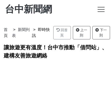
台中新聞網
首
新聞列
即時快
回首
上一
下一
頁
則
則
頁
表
訊
讓旅遊更有溫度！台中市推動「借問站」、
建構友善旅遊網絡