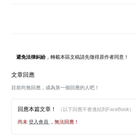
避免法律糾紛
，轉載本區文稿請先徵得原作者同意！
文章回應
目前尚無回應，成為第一個回應的人吧！
回應本篇文章！
（以下回應不會連結到FaceBoo
尚未
登入會員
，無法回應！