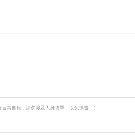
k）（言責自負，請勿涉及人身攻擊，以免挨告！）