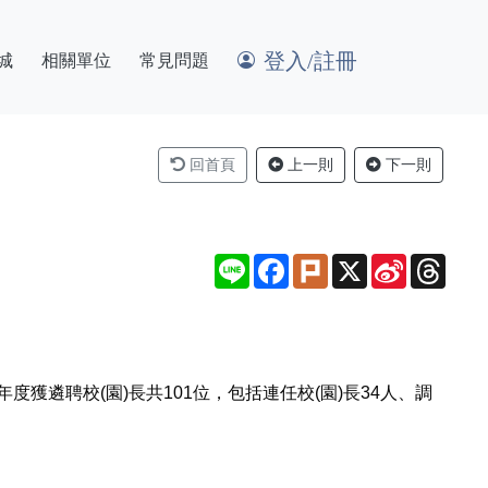
登入/註冊
城
相關單位
常見問題
回首頁
上一則
下一則
Line
Facebook
Plurk
X
Sina
Thre
Weibo
度獲遴聘校(園)長共101位，包括連任校(園)長34人、調