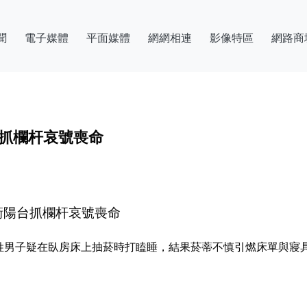
聞
電子媒體
平面媒體
網網相連
影像特區
網路商
台抓欄杆哀號喪命
衝陽台抓欄杆哀號喪命
洪姓男子疑在臥房床上抽菸時打瞌睡，結果菸蒂不慎引燃床單與寢