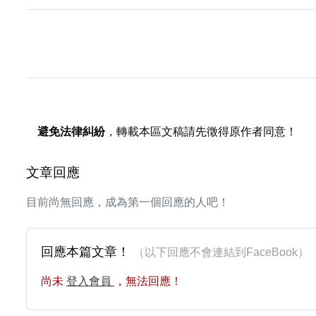
避免法律糾紛
，轉載本區文稿請先徵得原作者同意！
文章回應
目前尚無回應，成為第一個回應的人吧！
回應本篇文章！
（以下回應不會連結到FaceBoo
尚未
登入會員
，無法回應！