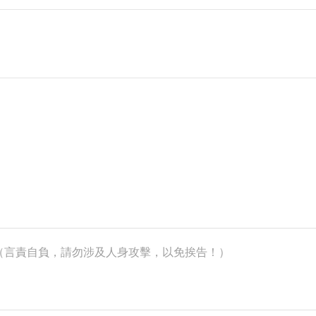
k）（言責自負，請勿涉及人身攻擊，以免挨告！）