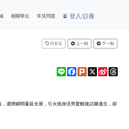
登入/註冊
城
相關單位
常見問題
回首頁
上一則
下一則
Line
Facebook
Plurk
X
Sina
Thre
Weibo
具，濃煙瞬間蔓延全屋，引火燒身洪男驚醒後試圖逃生，卻