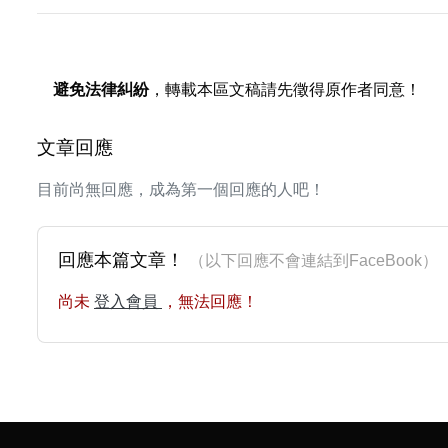
避免法律糾紛
，轉載本區文稿請先徵得原作者同意！
文章回應
目前尚無回應，成為第一個回應的人吧！
回應本篇文章！
（以下回應不會連結到FaceBoo
尚未
登入會員
，無法回應！