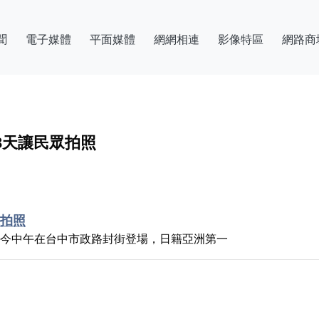
聞
電子媒體
平面媒體
網網相連
影像特區
網路商
3天讓民眾拍照
眾拍照
紅牛車隊展演，今中午在台中市政路封街登場，日籍亞洲第一