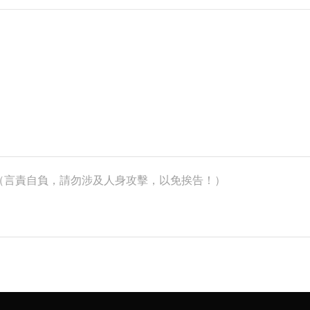
k）（言責自負，請勿涉及人身攻擊，以免挨告！）