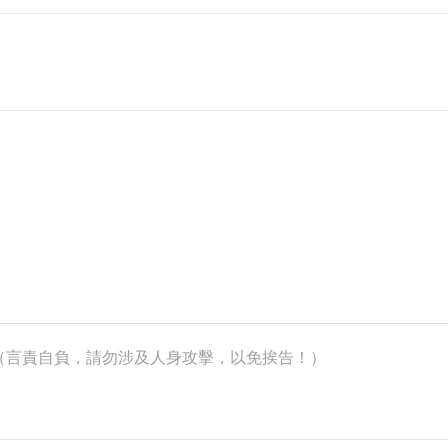
k）（言責自負，請勿涉及人身攻擊，以免挨告！）