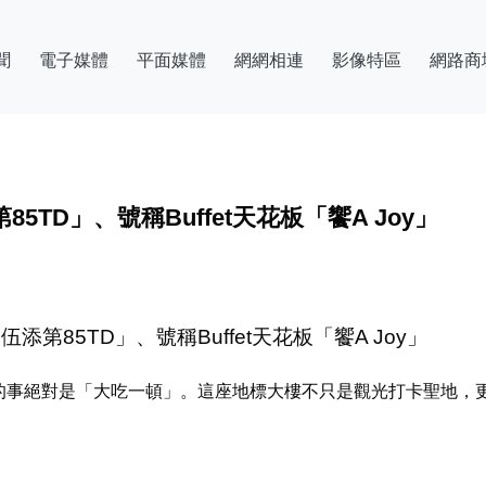
聞
電子媒體
平面媒體
網網相連
影像特區
網路商
TD」、號稱Buffet天花板「饗A Joy」
第85TD」、號稱Buffet天花板「饗A Joy」
做的事絕對是「大吃一頓」。這座地標大樓不只是觀光打卡聖地，