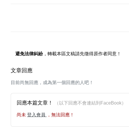
避免法律糾紛
，轉載本區文稿請先徵得原作者同意！
文章回應
目前尚無回應，成為第一個回應的人吧！
回應本篇文章！
（以下回應不會連結到FaceBoo
尚未
登入會員
，無法回應！