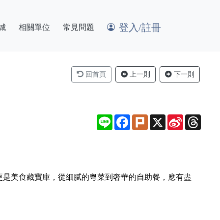
登入/註冊
城
相關單位
常見問題
回首頁
上一則
下一則
Line
Facebook
Plurk
X
Sina
Thre
Weibo
更是美食藏寶庫，從細膩的粵菜到奢華的自助餐，應有盡