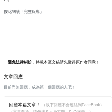
按此閱讀「完整報導」
避免法律糾紛
，轉載本區文稿請先徵得原作者同意！
文章回應
目前尚無回應，成為第一個回應的人吧！
回應本篇文章！
（以下回應不會連結到FaceBook）
（言責自負，請勿涉及人身攻擊，以免挨告！）