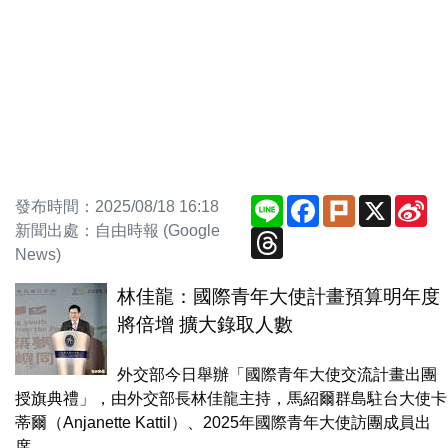
Line
Facebook
Plurk
X
Si
發布時間：2025/08/18 16:18
We
新聞出處：自由時報 (Google
Threads
News)
林佳龍：國際青年大使計畫預算明年度
將倍增 擴大錄取人數
外交部今日舉辦「國際青年大使交流計畫出團
授旗典禮」，由外交部長林佳龍主持，馬紹爾群島駐台大使卡
蒂爾（Anjanette Kattil）、2025年國際青年大使訪團成員出
席。