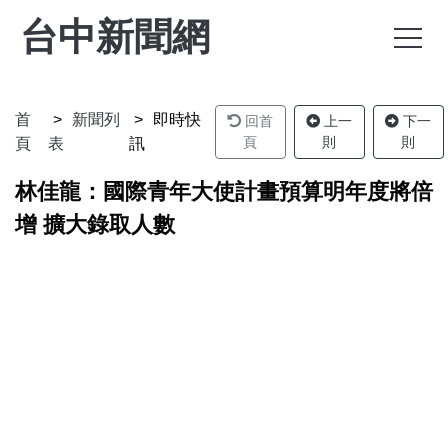
台中新聞網
首
新聞列
即時快
回首
上一
下一
頁
則
則
頁
表
訊
林佳龍：國際青年大使計畫預算明年度將倍
增 擴大錄取人數