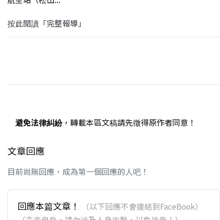
按此閱讀「完整報導」
避免法律糾紛
，轉載本區文稿請先徵得原作者同意！
文章回應
目前尚無回應，成為第一個回應的人吧！
回應本篇文章！
（以下回應不會連結到FaceBook）
（言責自負，請勿涉及人身攻擊，以免挨告！）