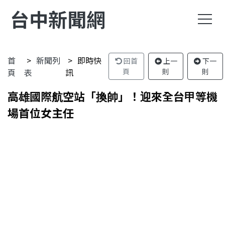
台中新聞網
首
新聞列
即時快
回首
上一
下一
頁
表
訊
頁
則
則
高雄國際航空站「換帥」！迎來全台甲等機
場首位女主任