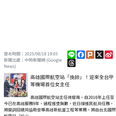
Line
Facebook
Plurk
X
S
發布時間：2025/08/18 19:05
W
新聞出處：中時新聞網 (Google
Threads
News)
高雄國際航空站「換帥」！迎來全台甲
等機場首位女主任
高雄國際航空站主任傅耀南，自2016年上任至
今已在高雄服務9年，過程獲獎無數，近日接獲民航局任務，
將榮調回總局協助督導高雄新航廈工程等業務，將由台北國際
航空站（松山...