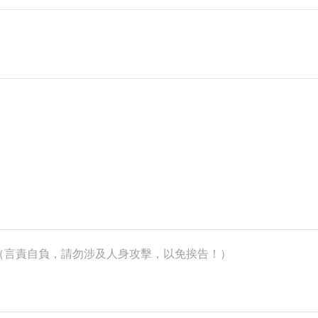
k）（言責自負，請勿涉及人身攻擊，以免挨告！）