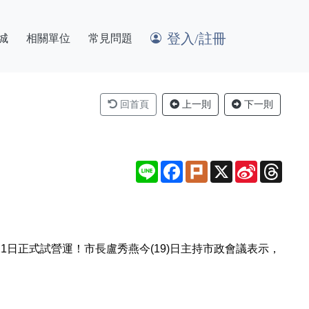
登入/註冊
城
相關單位
常見問題
回首頁
上一則
下一則
Line
Facebook
Plurk
X
Sina
Thre
Weibo
1日正式試營運！市長盧秀燕今(19)日主持市政會議表示，