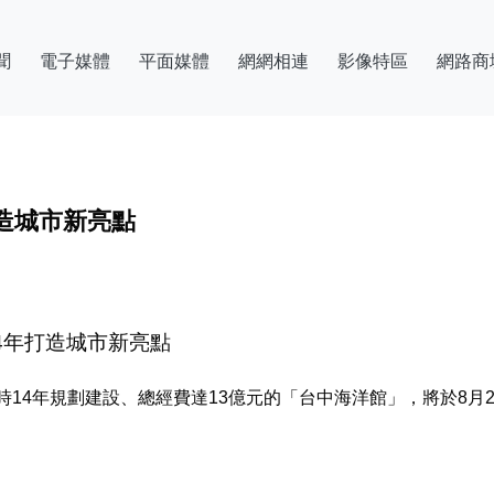
聞
電子媒體
平面媒體
網網相連
影像特區
網路商
打造城市新亮點
14年打造城市新亮點
14年規劃建設、總經費達13億元的「台中海洋館」，將於8月2