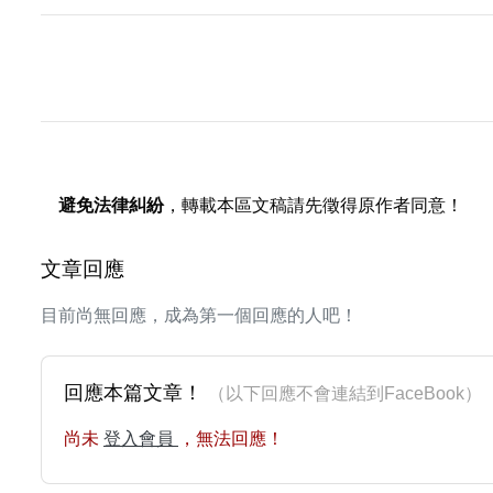
避免法律糾紛
，轉載本區文稿請先徵得原作者同意！
文章回應
目前尚無回應，成為第一個回應的人吧！
回應本篇文章！
（以下回應不會連結到FaceBoo
尚未
登入會員
，無法回應！