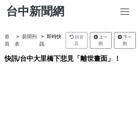
台中新聞網
首
新聞列
即時快
回首
上一
下一
頁
則
則
頁
表
訊
快訊/台中大里橋下悲見「離世畫面」！