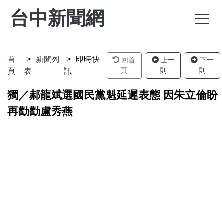
台中新聞網
首
新聞列
即時快
回首
上一
下一
頁
則
則
頁
表
訊
獨／郝龍斌選國民黨魁延遲表態 因朱立倫盼
再勸勸盧秀燕