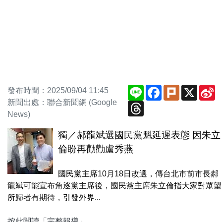
Line
Facebook
Plurk
X
S
發布時間：2025/09/04 11:45
W
新聞出處：聯合新聞網 (Google
Threads
News)
獨／郝龍斌選國民黨魁延遲表態 因朱立
倫盼再勸勸盧秀燕
國民黨主席10月18日改選，傳台北市前市長郝
龍斌可能宣布角逐黨主席後，國民黨主席朱立倫指大家對眾望
所歸者有期待，引發外界...
按此閱讀「完整報導」