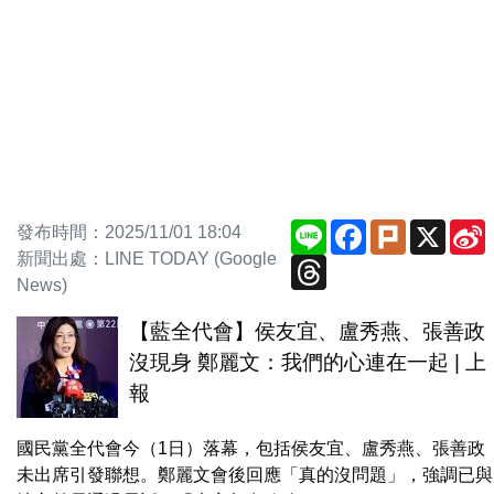
Line
Facebook
Plurk
X
S
發布時間：2025/11/01 18:04
新聞出處：LINE TODAY (Google
Threads
News)
【藍全代會】侯友宜、盧秀燕、張善政
沒現身 鄭麗文：我們的心連在一起 | 上
報
國民黨全代會今（1日）落幕，包括侯友宜、盧秀燕、張善政
未出席引發聯想。鄭麗文會後回應「真的沒問題」，強調已與