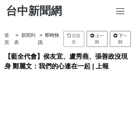
台中新聞網
首
新聞列
即時快
回首
上一
下一
頁
則
則
頁
表
訊
【藍全代會】侯友宜、盧秀燕、張善政沒現
身 鄭麗文：我們的心連在一起 | 上報