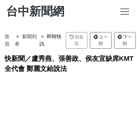
台中新聞網
首
新聞列
即時快
回首
上一
下一
頁
則
則
頁
表
訊
快新聞／盧秀燕、張善政、侯友宜缺席KMT
全代會 鄭麗文給說法