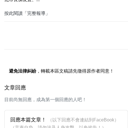
按此閱讀「完整報導」
避免法律糾紛
，轉載本區文稿請先徵得原作者同意！
文章回應
目前尚無回應，成為第一個回應的人吧！
回應本篇文章！
（以下回應不會連結到FaceBook）
（言責自負，請勿涉及人身攻擊，以免挨告！）