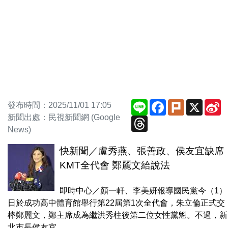
Line
Facebook
Plurk
X
S
發布時間：2025/11/01 17:05
W
新聞出處：民視新聞網 (Google
Threads
News)
快新聞／盧秀燕、張善政、侯友宜缺席
KMT全代會 鄭麗文給說法
即時中心／顏一軒、李美妍報導國民黨今（1）
日於成功高中體育館舉行第22屆第1次全代會，朱立倫正式交
棒鄭麗文，鄭主席成為繼洪秀柱後第二位女性黨魁。不過，新
北市長侯友宜、...