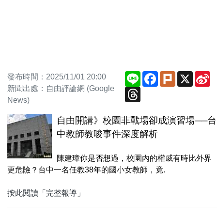
Line
Facebook
Plurk
X
S
發布時間：2025/11/01 20:00
W
新聞出處：自由評論網 (Google
Threads
News)
自由開講》校園非戰場卻成演習場──台
中教師教唆事件深度解析
陳建璋你是否想過，校園內的權威有時比外界
更危險？台中一名任教38年的國小女教師，竟.
按此閱讀「完整報導」