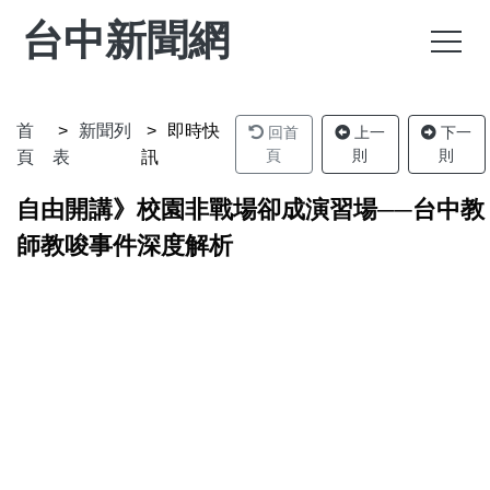
台中新聞網
首
新聞列
即時快
回首
上一
下一
頁
則
則
頁
表
訊
自由開講》校園非戰場卻成演習場──台中教
師教唆事件深度解析