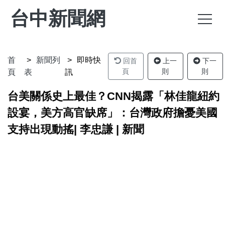
台中新聞網
首
新聞列
即時快
回首
上一
下一
頁
則
則
頁
表
訊
台美關係史上最佳？CNN揭露「林佳龍紐約
設宴，美方高官缺席」：台灣政府擔憂美國
支持出現動搖| 李忠謙 | 新聞