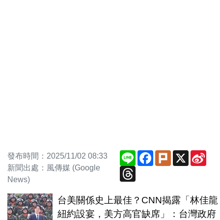
Line
Facebook
Plurk
X
Sin
發布時間：2025/11/02 08:33
We
新聞出處：風傳媒 (Google
Threads
News)
台美關係史上最佳？CNN揭露「林佳龍
紐約設宴，美方高官缺席」：台灣政府