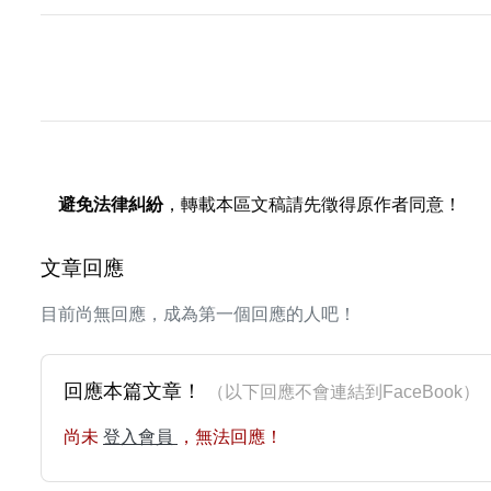
避免法律糾紛
，轉載本區文稿請先徵得原作者同意！
文章回應
目前尚無回應，成為第一個回應的人吧！
回應本篇文章！
（以下回應不會連結到FaceBoo
尚未
登入會員
，無法回應！