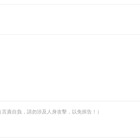
k）（言責自負，請勿涉及人身攻擊，以免挨告！）