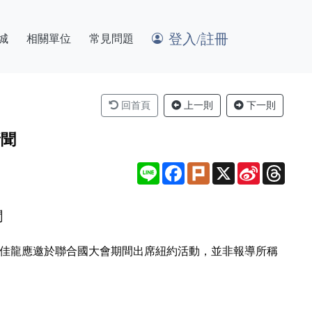
登入/註冊
城
相關單位
常見問題
回首頁
上一則
下一則
新聞
Line
Facebook
Plurk
X
Sina
Thre
Weibo
聞
林佳龍應邀於聯合國大會期間出席紐約活動，並非報導所稱