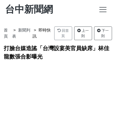
台中新聞網
首
新聞列
即時快
回首
上一
下一
頁
則
則
頁
表
訊
打臉台媒造謠「台灣設宴美官員缺席」林佳
龍數張合影曝光