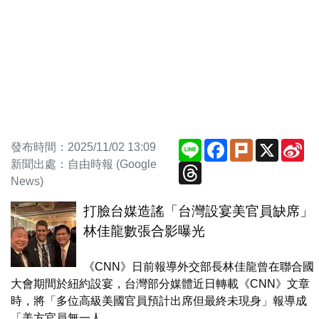
Line
Facebook
Plurk
X
Si
發布時間：2025/11/02 13:09
We
新聞出處：自由時報 (Google
Threads
News)
打臉台媒造謠「台灣設宴美官員缺席」
林佳龍數張合影曝光
《CNN》日前報導外交部長林佳龍曾在聯合國
大會期間於紐約設宴，台灣部分媒體近日轉載《CNN》文章
時，將「多位高級美國官員預計出席但最終未現身」報導成
「美方官員無一人...