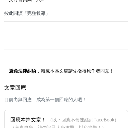
按此閱讀「完整報導」
避免法律糾紛
，轉載本區文稿請先徵得原作者同意！
文章回應
目前尚無回應，成為第一個回應的人吧！
回應本篇文章！
（以下回應不會連結到FaceBook）
（言責自負，請勿涉及人身攻擊，以免挨告！）