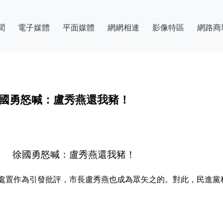
聞
電子媒體
平面媒體
網網相連
影像特區
網路商
徐國勇怒喊：盧秀燕還我豬！
」 徐國勇怒喊：盧秀燕還我豬！
處置作為引發批評，市長盧秀燕也成為眾矢之的。對此，民進黨