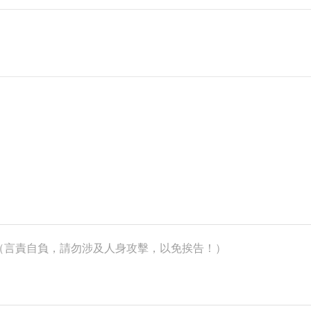
k）（言責自負，請勿涉及人身攻擊，以免挨告！）