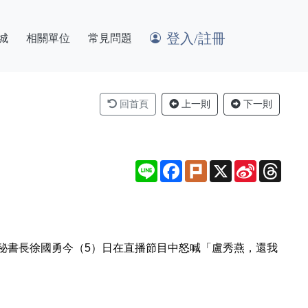
登入/註冊
城
相關單位
常見問題
回首頁
上一則
下一則
Line
Facebook
Plurk
X
Sina
Thre
Weibo
秘書長徐國勇今（5）日在直播節目中怒喊「盧秀燕，還我