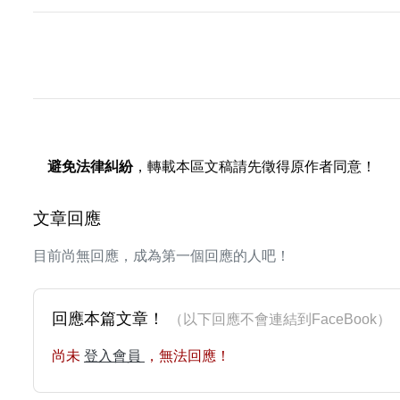
避免法律糾紛
，轉載本區文稿請先徵得原作者同意！
文章回應
目前尚無回應，成為第一個回應的人吧！
回應本篇文章！
（以下回應不會連結到FaceBoo
尚未
登入會員
，無法回應！