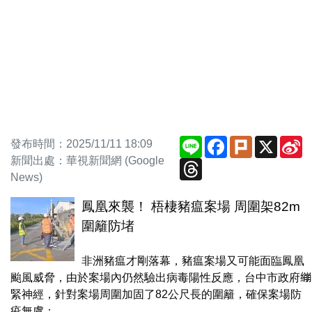
Line
Facebook
Plurk
X
S
發布時間：2025/11/11 18:09
W
新聞出處：華視新聞網 (Google
Threads
News)
鳳凰來襲！ 梧棲豬瘟案場 周圍架82m
圍籬防堵
非洲豬瘟才剛落幕，豬瘟案場又可能面臨鳳凰
颱風威脅，由於案場內仍然驗出病毒陽性反應，台中市政府繃
緊神經，針對案場周圍加固了82公尺長的圍籬，確保案場防
疫無虞；...