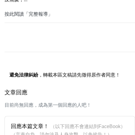
按此閱讀「完整報導」
避免法律糾紛
，轉載本區文稿請先徵得原作者同意！
文章回應
目前尚無回應，成為第一個回應的人吧！
回應本篇文章！
（以下回應不會連結到FaceBook）
（言責自負，請勿涉及人身攻擊，以免挨告！）