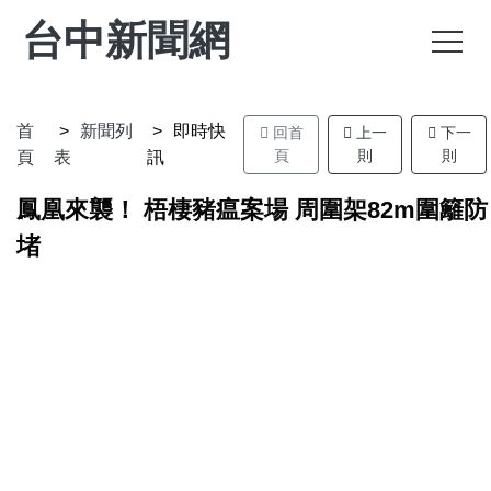
台中新聞網
首
新聞列
即時快
回首
上一
下一
頁
則
則
頁
表
訊
鳳凰來襲！ 梧棲豬瘟案場 周圍架82m圍籬防
堵