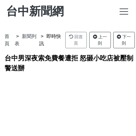
台中新聞網
首
新聞列
即時快
回首
上一
下一
頁
則
則
頁
表
訊
台中男深夜索免費餐遭拒 怒砸小吃店被壓制
警送辦