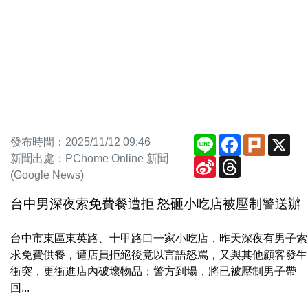
Line
Facebook
Plurk
X
發布時間：2025/11/12 09:46
新聞出處：PChome Online 新聞
Sina
Threads
Weibo
(Google News)
台中男深夜索免費餐遭拒 怒砸小吃店被壓制警送辦
台中市東區東英路、十甲路口一家小吃店，昨天深夜有男子索
求免費供餐，遭店員拒絕後竟以言語怒罵，又與其他顧客發生
衝突，更衝進店內破壞物品；警方到場，將已被壓制男子帶
回...