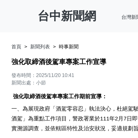
台中新聞網
台灣新
首頁
新聞列表
時事新聞
強化取締酒後駕車專案工作宣導
發布時間：2025/11/20 10:41
新聞出處：小節
強化取締酒後駕車專案工作期前宣導：
一、為展現政府「酒駕零容忍」執法決心，杜絕駕駛
酒駕」為重點工作項目，警政署業於111年2月7日
實溯源調查，並依轄區特性及治安狀況，妥適規劃