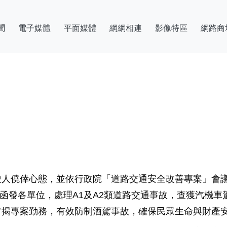
聞
電子媒體
平面媒體
網網相連
影像特區
網路商
人僥倖心態，並依行政院「道路交通安全改善專案」會議，
即函發各單位，處理A1及A2類道路交通事故，查獲汽機
旨揭專案勤務，有效防制酒駕事故，確保民眾生命與財產