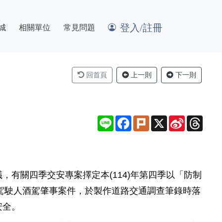
登入/註冊
城
相關單位
常見問題
回首頁
上一則
下一則
Line
Facebook
Plurk
X
Sina
Thre
Weibo
有關四季交安專案擇定本(114)年第四季以「防制
車駕駛人酒駕肇事案件，於製作道路交通調查筆錄時落
安全。