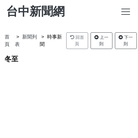
台中新聞網
首
新聞列
時事新
回首
上一
下一
頁
則
則
頁
表
聞
冬至