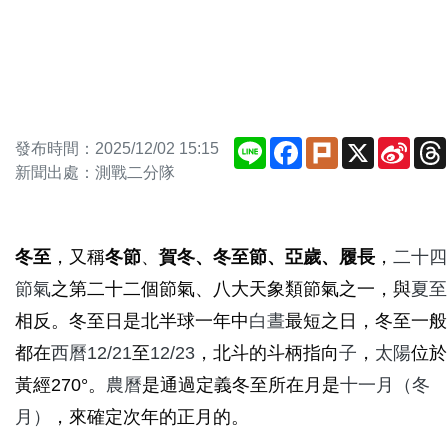
Line
Facebook
Plurk
X
Sina
發布時間：2025/12/02 15:15
Weib
新聞出處：測戰二分隊
冬至
，又稱
冬節
、
賀冬、冬至節、亞歲、履長
，
二十四
節氣
之第二十二個節氣、八大天象類節氣之一，與
夏至
相反。冬至日是北半球一年中
白晝
最短之日，冬至一般
都在
西曆
12/21
至
12/23
，北斗的斗柄指向
子
，
太陽
位於
黃經270°。
農曆
是通過定義冬至所在月是
十一月（冬
月）
，來確定次年的正月的。