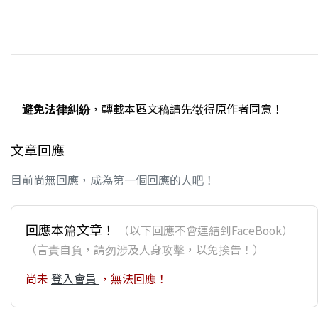
避免法律糾紛
，轉載本區文稿請先徵得原作者同意！
文章回應
目前尚無回應，成為第一個回應的人吧！
回應本篇文章！
（以下回應不會連結到FaceBook）
（言責自負，請勿涉及人身攻擊，以免挨告！）
尚未
登入會員
，無法回應！