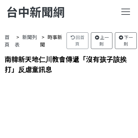
台中新聞網
首
新聞列
時事新
回首
上一
下一
頁
表
聞
頁
則
則
南韓新天地仁川教會傳遞「沒有孩子該挨
打」反虐童訊息