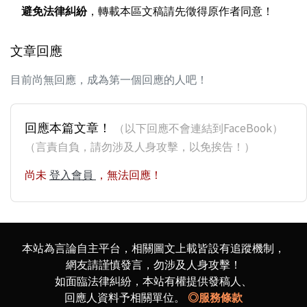
避免法律糾紛
，轉載本區文稿請先徵得原作者同意！
文章回應
目前尚無回應，成為第一個回應的人吧！
回應本篇文章！
（以下回應不會連結到FaceBook）
（言責自負，請勿涉及人身攻擊，以免挨告！）
尚未
登入會員
，無法回應！
本站為言論自主平台，相關圖文上載皆設有追蹤機制，
網友請謹慎發言，勿涉及人身攻擊！
如面臨法律糾紛，本站有權提供發稿人、
回應人資料予相關單位。
◎服務條款