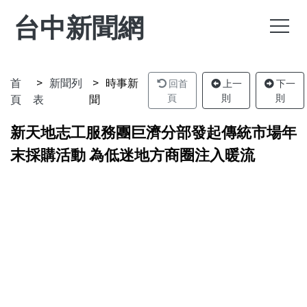
台中新聞網
首
新聞列
時事新
回首
上一
下一
頁
表
聞
頁
則
則
新天地志工服務團巨濟分部發起傳統市場年
末採購活動 為低迷地方商圈注入暖流