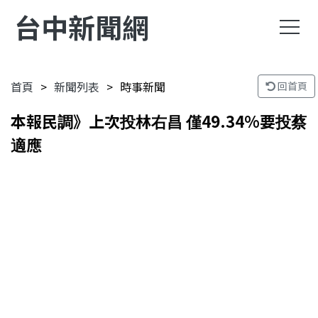
台中新聞網
首頁
新聞列表
時事新聞
回首頁
本報民調》上次投林右昌 僅49.34%要投蔡
適應