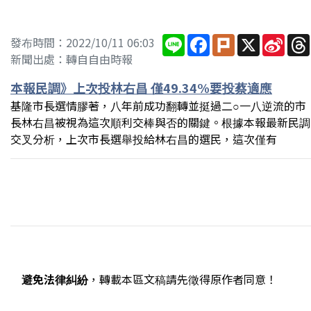
Line
Facebook
Plurk
X
Sina
發布時間：2022/10/11 06:03
Wei
新聞出處：轉自自由時報
本報民調》上次投林右昌 僅49.34%要投蔡適應
基隆市長選情膠著，八年前成功翻轉並挺過二○一八逆流的市
長林右昌被視為這次順利交棒與否的關鍵。根據本報最新民調
交叉分析，上次市長選舉投給林右昌的選民，這次僅有
避免法律糾紛
，轉載本區文稿請先徵得原作者同意！