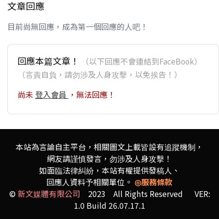
文章回應
目前尚無回應，成為第一個回應的人吧！
回應本篇文章！
（以下回應不會連結到FaceBook）
（言責自負，請勿涉及人身攻擊，以免挨告！）
尚未
登入會員
，無法回應！
本站為言論自主平台，相關圖文上載皆設有追蹤機制，
網友請謹慎發言，勿涉及人身攻擊！
如面臨法律糾紛，本站有權提供發稿人、
回應人資料予相關單位。
◎服務條款
©
新文媒體有限公司
2023 All Rights Reserved VER:
1.0 Build 26.07.17.1