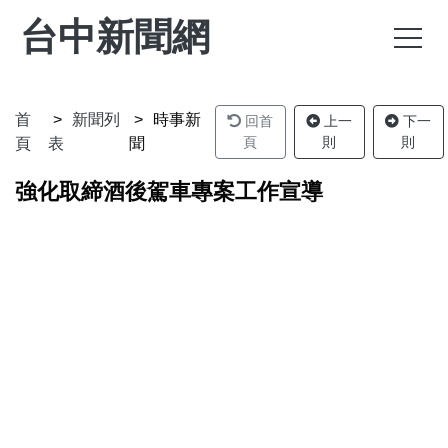
台中新聞網
首
新聞列
時事新
回首
上一
下一
頁
則
則
頁
表
聞
強化取締酒後駕車專案工作宣導