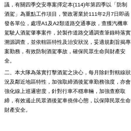
議，有關四季交安專案擇定本(114)年第四季以「防制
酒駕」為重點工作項目，警政署業於111年2月7日即函
發各單位，處理A1及A2類道路交通事故，查獲汽機車
駕駛人酒駕肇事案件，於製作道路交通調查筆錄時落實
溯源調查，並依轄區特性及治安狀況，妥適規劃旨揭專
案勤務，有效防制酒駕事故，確保民眾生命與財產安
全。
二、本大隊為落實打擊酒駕之決心，每月除針對轄線狀
況及鄰近地區特性，加強取締酒後駕車勤務強度，亦會
強化線上巡邏密度，針對行車不穩車輛，加強查察取
締，有效遏止民眾酒後駕車僥倖心態，以保障民眾生命
財產安全。