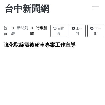
台中新聞網
首
新聞列
時事新
回首
上一
下一
頁
則
則
頁
表
聞
強化取締酒後駕車專案工作宣導