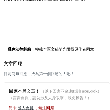
避免法律糾紛
，轉載本區文稿請先徵得原作者同意！
文章回應
目前尚無回應，成為第一個回應的人吧！
回應本篇文章！
（以下回應不會連結到FaceBook）
（言責自負，請勿涉及人身攻擊，以免挨告！）
尚未
登入會員
，無法回應！