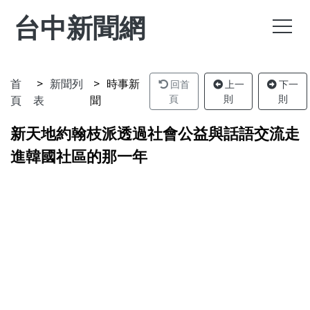
台中新聞網
首
新聞列
時事新
回首
上一
下一
頁
表
聞
頁
則
則
新天地約翰枝派透過社會公益與話語交流走
進韓國社區的那一年