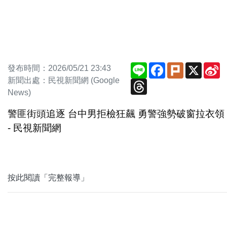
Line
Facebook
Plurk
X
S
發布時間：2026/05/21 23:43
W
新聞出處：民視新聞網 (Google
Threads
News)
警匪街頭追逐 台中男拒檢狂飆 勇警強勢破窗拉衣領
- 民視新聞網
按此閱讀「完整報導」