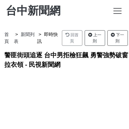
台中新聞網
首
新聞列
即時快
回首
上一
下一
頁
則
則
頁
表
訊
警匪街頭追逐 台中男拒檢狂飆 勇警強勢破窗
拉衣領 - 民視新聞網