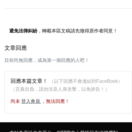
避免法律糾紛
，轉載本區文稿請先徵得原作者同意！
文章回應
目前尚無回應，成為第一個回應的人吧！
回應本篇文章！
（以下回應不會連結到FaceBook）
（言責自負，請勿涉及人身攻擊，以免挨告！）
尚未
登入會員
，無法回應！