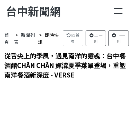
台中新聞網
首
新聞列
即時快
回首
上一
下一
頁
表
訊
頁
則
則
從舌尖上的季風，遇見南洋的靈魂：台中餐
酒館CHĂN CHĂN 嬋潹夏季菜單登場，重塑
南洋餐酒新深度 - VERSE