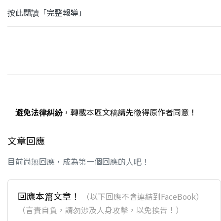
按此閱讀「完整報導」
避免法律糾紛
，轉載本區文稿請先徵得原作者同意！
文章回應
目前尚無回應，成為第一個回應的人吧！
回應本篇文章！
（以下回應不會連結到FaceBook）
（言責自負，請勿涉及人身攻擊，以免挨告！）