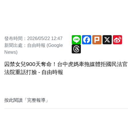
Line
Facebook
Plurk
X
Si
發布時間：2026/05/22 12:47
We
新聞出處：自由時報 (Google
Threads
News)
囚禁女兒900天奪命！台中虎媽牽拖媒體拒國民法官
法院重話打臉 - 自由時報
按此閱讀「完整報導」