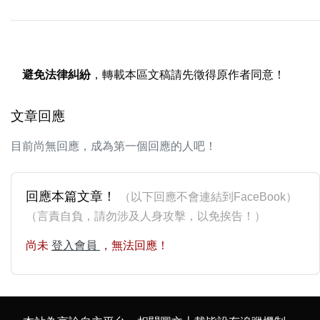
避免法律糾紛
，轉載本區文稿請先徵得原作者同意！
文章回應
目前尚無回應，成為第一個回應的人吧！
回應本篇文章！
（以下回應不會連結到FaceBook）
（言責自負，請勿涉及人身攻擊，以免挨告！）
尚未
登入會員
，無法回應！