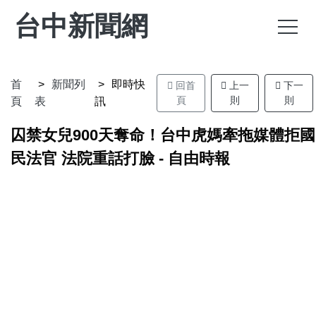
台中新聞網
首
新聞列
即時快
回首
上一
下一
頁
則
則
頁
表
訊
囚禁女兒900天奪命！台中虎媽牽拖媒體拒國
民法官 法院重話打臉 - 自由時報