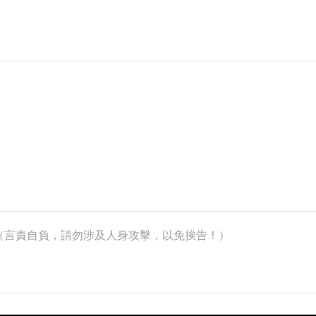
k）（言責自負，請勿涉及人身攻擊，以免挨告！）