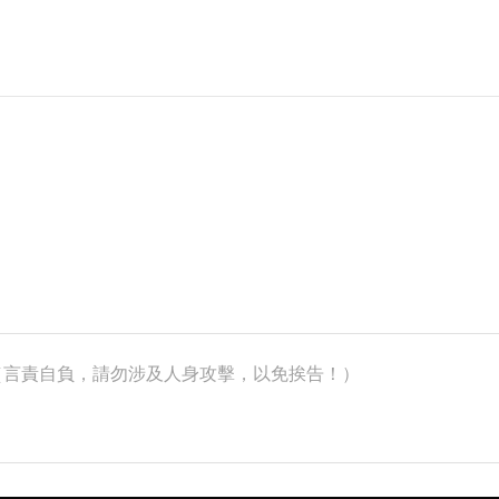
k）（言責自負，請勿涉及人身攻擊，以免挨告！）