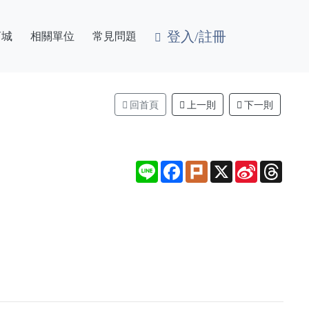
登入/註冊
商城
相關單位
常見問題
回首頁
上一則
下一則
Line
Facebook
Plurk
X
Sina
Thre
Weibo