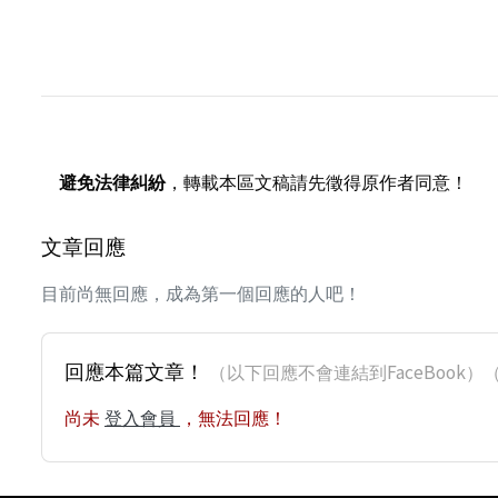
避免法律糾紛
，轉載本區文稿請先徵得原作者同意！
文章回應
目前尚無回應，成為第一個回應的人吧！
回應本篇文章！
（以下回應不會連結到FaceBoo
尚未
登入會員
，無法回應！