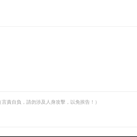
k）（言責自負，請勿涉及人身攻擊，以免挨告！）