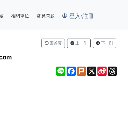
登入/註冊
城
相關單位
常見問題
回首頁
上一則
下一則
com
Line
Facebook
Plurk
X
Sina
Thre
Weibo