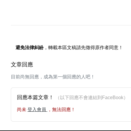
避免法律糾紛
，轉載本區文稿請先徵得原作者同意！
文章回應
目前尚無回應，成為第一個回應的人吧！
回應本篇文章！
（以下回應不會連結到FaceBoo
尚未
登入會員
，無法回應！