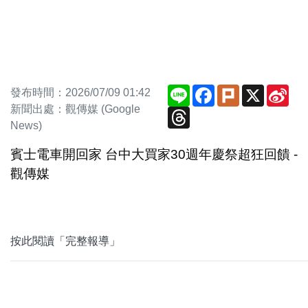
Line
Facebook
Plurk
X
Sin
發布時間：2026/07/09 01:42
We
新聞出處：觀傳媒 (Google
Threads
News)
賓士電車開回家 台中大買家30週年慶祭超狂回饋 -
觀傳媒
按此閱讀「完整報導」