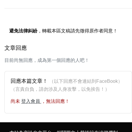
避免法律糾紛
，轉載本區文稿請先徵得原作者同意！
文章回應
目前尚無回應，成為第一個回應的人吧！
回應本篇文章！
（以下回應不會連結到FaceBook）
（言責自負，請勿涉及人身攻擊，以免挨告！）
尚未
登入會員
，無法回應！