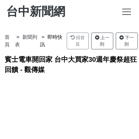
台中新聞網
首
新聞列
即時快
回首
上一
下一
頁
則
則
頁
表
訊
賓士電車開回家 台中大買家30週年慶祭超狂
回饋 - 觀傳媒