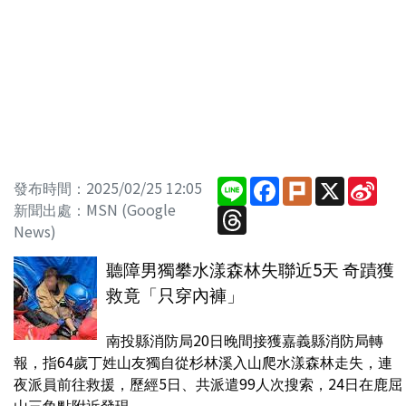
Line
Facebook
Plurk
X
Sin
發布時間：2025/02/25 12:05
Wei
新聞出處：MSN (Google
Threads
News)
聽障男獨攀水漾森林失聯近5天 奇蹟獲
救竟「只穿內褲」
南投縣消防局20日晚間接獲嘉義縣消防局轉
報，指64歲丁姓山友獨自從杉林溪入山爬水漾森林走失，連
夜派員前往救援，歷經5日、共派遣99人次搜索，24日在鹿屈
山三角點附近發現...