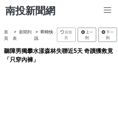
南投新聞網
首
新聞列
即時快
回首
上一
下一
頁
表
訊
頁
則
則
聽障男獨攀水漾森林失聯近5天 奇蹟獲救竟
「只穿內褲」