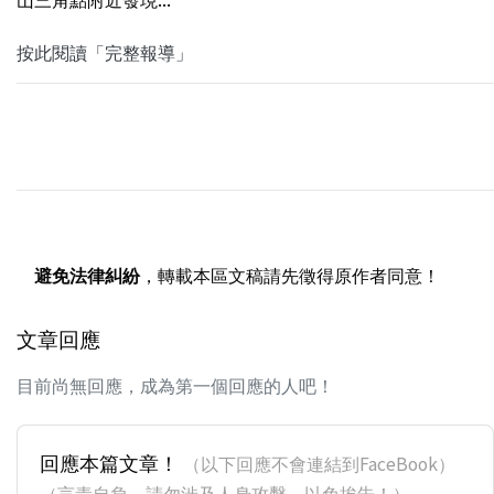
按此閱讀「完整報導」
避免法律糾紛
，轉載本區文稿請先徵得原作者同意！
文章回應
目前尚無回應，成為第一個回應的人吧！
回應本篇文章！
（以下回應不會連結到FaceBook）
（言責自負，請勿涉及人身攻擊，以免挨告！）