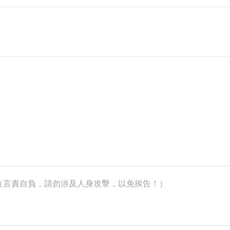
k）（言責自負，請勿涉及人身攻擊，以免挨告！）