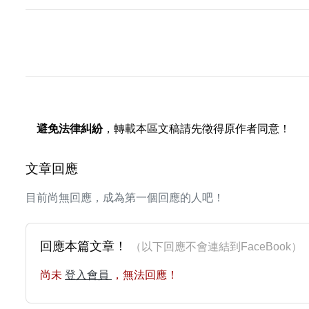
避免法律糾紛
，轉載本區文稿請先徵得原作者同意！
文章回應
目前尚無回應，成為第一個回應的人吧！
回應本篇文章！
（以下回應不會連結到FaceBoo
尚未
登入會員
，無法回應！