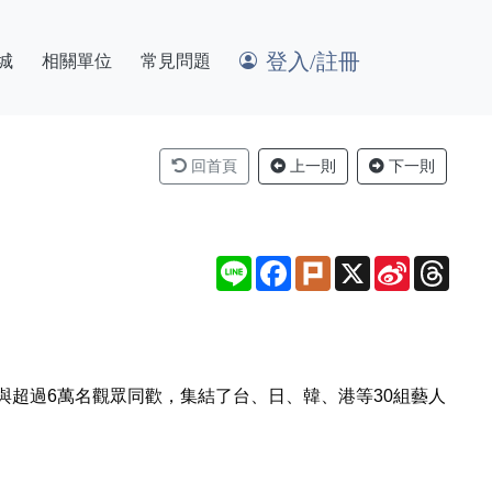
登入/註冊
城
相關單位
常見問題
回首頁
上一則
下一則
Line
Facebook
Plurk
X
Sina
Thre
Weibo
場前與超過6萬名觀眾同歡，集結了台、日、韓、港等30組藝人