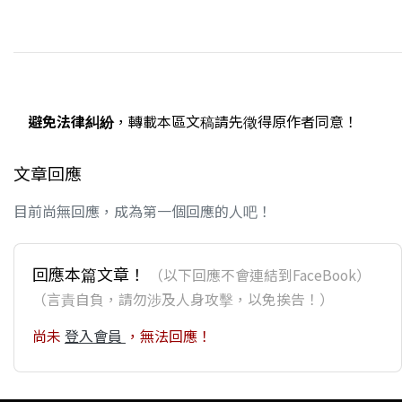
避免法律糾紛
，轉載本區文稿請先徵得原作者同意！
文章回應
目前尚無回應，成為第一個回應的人吧！
回應本篇文章！
（以下回應不會連結到FaceBook）
（言責自負，請勿涉及人身攻擊，以免挨告！）
尚未
登入會員
，無法回應！