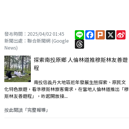
Line
Facebook
Plurk
X
S
發布時間：2025/04/02 01:45
W
新聞出處：聯合新聞網 (Google
Threads
News)
探索南投原鄉 人倫林道推穆斯林友善遊
程
南投信義丹大地區近年發展生態探索、原民文
化特色旅遊，看準穆斯林旅客需求，在當地人倫林道推出「穆
斯林友善遊程」，昨起開放接...
按此閱讀「完整報導」