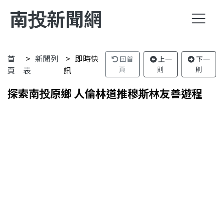
南投新聞網
首
新聞列
即時快
回首
上一
下一
頁
表
訊
頁
則
則
探索南投原鄉 人倫林道推穆斯林友善遊程