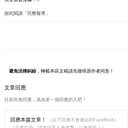
按此閱讀「完整報導」
避免法律糾紛
，轉載本區文稿請先徵得原作者同意！
文章回應
目前尚無回應，成為第一個回應的人吧！
回應本篇文章！
（以下回應不會連結到FaceBook）
（言責自負，請勿涉及人身攻擊，以免挨告！）