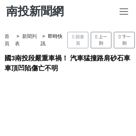
南投新聞網
首
新聞列
即時快
回首
上一
下一
頁
則
則
頁
表
訊
國3南投段嚴重車禍！ 汽車猛撞路肩砂石車
車頂凹陷傷亡不明