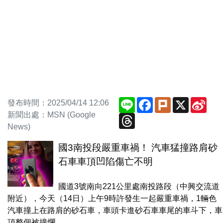
Line
Facebook
Plurk
X
Sina
發布時間：2025/04/14 12:06
Wei
新聞出處：MSN (Google
Threads
News)
國3南投段嚴重車禍！ 汽車猛撞路肩砂
石車車頂凹陷傷亡不明
國道3號南向221公里處南投路段（中興交流道
附近），今天（14日）上午9時許發生一起嚴重車禍，1輛色
汽車撞上在路肩的砂石車，車頭卡進砂石車車尾的車斗下，車
頂整個被撞爛，...